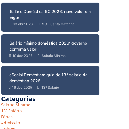
Salário Doméstica SC 2026: novo valor em
vigor
03 abr 2026
SC - Santa Catarina
Salário mínimo doméstica 2026: governo
confirma valor
19 dez 2025
Salário Mínimo
eSocial Doméstico: guia do 13º salário da
doméstica 2025
16 dez 2025
13º Salário
Categorias
Salário Mínimo
13º Salário
Férias
Admissão
Artigos