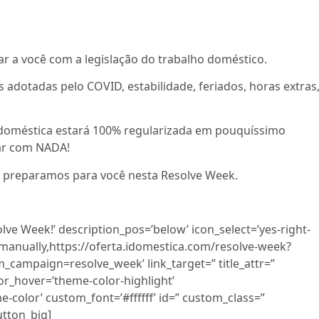
 a você com a legislação do trabalho doméstico.
 adotadas pelo COVID, estabilidade, feriados, horas extras
 doméstica estará 100% regularizada em pouquíssimo
ar com NADA!
ue preparamos para você nesta Resolve Week.
ve Week!’ description_pos=’below’ icon_select=’yes-right-
k=’manually,https://oferta.idomestica.com/resolve-week?
paign=resolve_week’ link_target=” title_attr=”
or_hover=’theme-color-highlight’
color’ custom_font=’#ffffff’ id=” custom_class=”
utton_big]