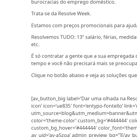
burocracias do emprego doméstico.
Trata-se da Resolve Week.
Estamos com preços promocionais para ajudar
Resolvemos TUDO: 13º salário, férias, medidas
etc.
É só contratar a gente que a sua empregada
tempo e você não precisará mais se preocup
Clique no botão abaixo e veja as soluções q
[av_button_big label=’Dar uma olhada na Resol
icon’ icon=’ue835′ font=’entypo-fontello’ lin
utm_source=blog&utm_medium=banner&utm_cam
color=’theme-color’ custom_bg=’#444444′ col
custom_bg_hover=’#444444′ color_font=’theme-
av_uid=’av-a5zoa’ admin_preview_bg=”][/av_b