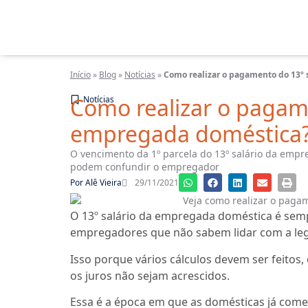
Início
»
Blog
»
Notícias
»
Como realizar o pagamento do 13º
Como realizar o pagame
Notícias
empregada doméstica
O vencimento da 1º parcela do 13º salário da empr
podem confundir o empregador
Por
Alê Vieira
29/11/2021
O 13º salário da empregada doméstica é semp
empregadores que não sabem lidar com a leg
Isso porque vários cálculos devem ser feitos
os juros não sejam acrescidos.
Essa é a época em que as domésticas já com