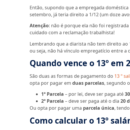
Então, supondo que a empregada doméstica ex
setembro, já teria direito a 1/12 (um doze av
Atenção
: não é porque ela não foi registrad
cuidado com a reclamação trabalhista!
Lembrando que a diarista não tem direito ao 1
ou seja, não há vínculo empregatício entre a 
Quando vence o 13º em 
São duas as formas de pagamento do
13 º s
opta por pagar em
duas parcelas
, segundo o
1ª Parcela
– por lei, deve ser paga até
30
2ª Parcela
– deve ser paga até o dia
20 
Ou opta por pagar uma
parcela única
, tendo
Como calcular o 13º sal